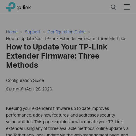
Click
Search
Menu
TP-Link, Reliably Smart
to
skip
the
navigation
Home
Support
Configuration Guide
bar
How to Update Your TP-Link Extender Firmware: Three Methods
How to Update Your TP-Link
Extender Firmware: Three
Methods
Configuration Guide
อัปเดตแล้วApril 28, 2026
Keeping your extender's firmware up to date improves
performance, adds new features, and addresses security
vulnerabilities. This page explains how to update your TP-Link
extender using any of three available methods: online update via
the Tether app, local update via the web management page, and