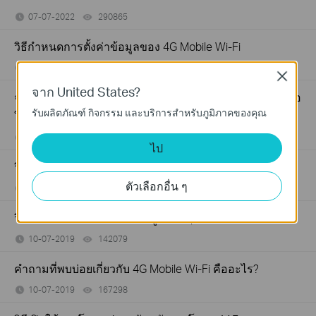
07-07-2022
290865
views
วิธีกำหนดการตั้งค่าข้อมูลของ 4G Mobile Wi-Fi
10-07-2019
245139
views
Close
จาก United States?
จะแก้ไขปัญหาอย่างไรหากไม่มีการเชื่อมต่ออินเทอร์เน็ตเมื่อ
รับผลิตภัณฑ์ กิจกรรม และบริการสำหรับภูมิภาคของคุณ
ใช้ 4G Mobile Wi-Fi
10-07-2019
674616
views
ไป
วิธีการส่ง SMS ด้วย tpMiFi
ตัวเลือกอื่น ๆ
10-07-2019
174340
views
วิธีตั้งค่าขีด จำกัด การใช้ข้อมูลด้วย tpMiFi
10-07-2019
142079
views
คำถามที่พบบ่อยเกี่ยวกับ 4G Mobile Wi-Fi คืออะไร?
10-07-2019
167298
views