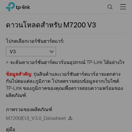
Click
Search
Menu
TP-Link, Reliably Smart
to
skip
the
ดาวนโหลดสำหรับ
M7200
V3
navigation
bar
โปรดเลือกเวอร์ชันฮาร์ดแวร์:
V3
>
จะค้นหาเวอร์ชั่นฮาร์ดแวร์บนอุปกรณ์ TP-Link ได้อย่างไร
ข้อมูลสำคัญ
: รุ่นสินค้าและเวอร์ชันฮาร์ดแวร์อาจแตกต่าง
กันไปตมแต่ละภูมิภาค โปรดตรวจสอบข้อมูลจากเว็บไซต์
TP-Link ของภูมิภาคของคุณเพื่อตรวจสอบความพร้อมของ
ผลิตภัณฑ์.
ภาพรวมของผลิตภัณฑ์
M7200(EU)_V3.0_Datasheet
คู่มือ