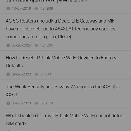
10-07-2019
134936
views
4G 5G Routers (Including Deco, LTE Gateway and MiFi)
have no Internet due to 464XLAT technology used by
some operators (e.g., Jio, Globe)
05-20-2025
121206
views
How to Reset TP-Link Mobile Wi-Fi Devices to Factory
Defaults
09-20-2023
217801
views
The Weak Security and Privacy Warning on the iOS14 or
iOS15
06-25-2023
610178
views
What should I do if my TP-Link Mobile Wi-Fi cannot detect
SIM card?