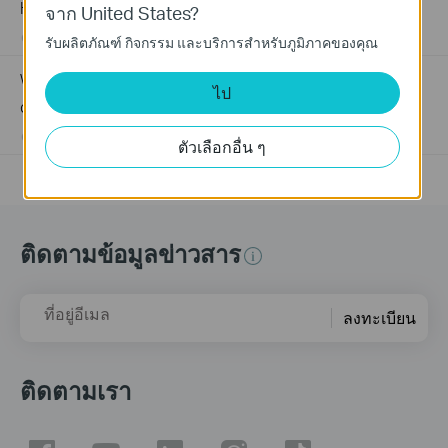
How to Troubleshoot No Internet Issue on Omada Switch
จาก United States?
06-24-2026
184177
views
รับผลิตภัณฑ์ กิจกรรม และบริการสำหรับภูมิภาคของคุณ
Why my PoE powered device cannot work properly when
ไป
connected to the PoE Switch?
10-23-2025
391722
views
ตัวเลือกอื่น ๆ
ติดตามข้อมูลข่าวสาร
ที่อยู่อีเมล
ลงทะเบียน
ติดตามเรา