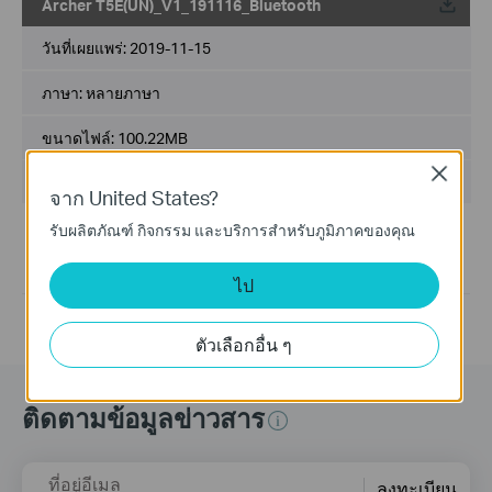
Archer T5E(UN)_V1_191116_Bluetooth
วันที่เผยแพร่:
2019-11-15
ภาษา:
หลายภาษา
ขนาดไฟล์:
100.22MB
Close
ระบบปฎิบัติการ: win7/8/8.1/10/11 32/64bits
จาก United States?
รับผลิตภัณฑ์ กิจกรรม และบริการสำหรับภูมิภาคของคุณ
Modifications and Bug Fixes:
1. For Archer T5E(UN) 1.0.
2. For win7/8/8.1/10/11 32/64bits.
ไป
ตัวเลือกอื่น ๆ
ติดตามข้อมูลข่าวสาร
ที่อยู่อีเมล
ลงทะเบียน