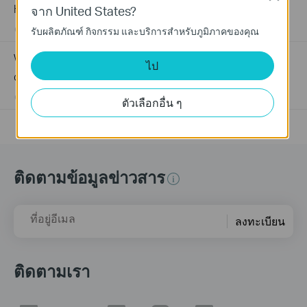
How to Troubleshoot No Internet Issue on Omada Switch
จาก United States?
06-24-2026
184177
views
รับผลิตภัณฑ์ กิจกรรม และบริการสำหรับภูมิภาคของคุณ
Why my PoE powered device cannot work properly when
ไป
connected to the PoE Switch?
10-23-2025
392165
views
ตัวเลือกอื่น ๆ
ติดตามข้อมูลข่าวสาร
ที่อยู่อีเมล
ลงทะเบียน
ติดตามเรา