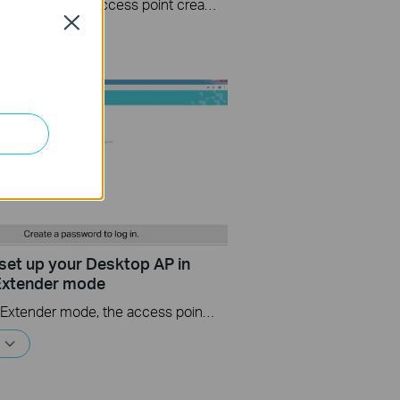
In Multi-SSID mode, the access point creates multiple wireless networks to provide different security and VLAN groups. This mode is suitable when you want your devices connected to different wireless networks and become isolated by VLANs.
Close
set up your Desktop AP in
Extender mode
In Range Extender mode, the access point extends the range of an existing Wi-Fi network. This mode is suitable when you are in a Wi-Fi dead-zone or a place with weak wireless signal, and you want to have a larger effective range of the wireless signal throughout your home or office.