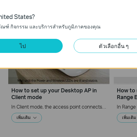
In Access Point mode, the access point transforms your existing wired network to a wireless one. This mode is suitable for dorm rooms or homes where there’s already a wired router but you need a wireless network.
เพิ่มเติม
เพิ่มเติม
ited States?
ภัณฑ์ กิจกรรม และบริการสำหรับภูมิภาคของคุณ
ไป
ตัวเลือกอื่น ๆ
How to set up your Desktop AP in
How to 
Client mode
Range 
In Client mode, the access point connects your wired devices to a wireless network. This mode is suitable when you have a wired device with an Ethernet port and no wireless capability, for example, a smart TV, media player, or game console and you want to connect it to the internet wirelessly.
เพิ่มเติม
เพิ่มเติม