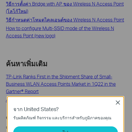
วิธีการตั้งค่า Bridge with AP ของ Wireless N Access Point
(โลโก้ใหม่)
วิธีกำหนดค่าโหมดไคลเอนต์ของ Wireless N Access Point
How to configure Multi-SSID mode of the Wireless N
Access Point (new logo)
ค้นหาเพิ่มเติม
TP-Link Ranks First in the Shipment Share of Small-
Business WLAN Access Points Market in 1Q22 in the
Gartner® Report
Access Control: Guard Your Network against Rubbing
Close
จาก United States?
คำถามที่พบบ่อยนี้มีประโยชน์หรือไม่?
รับผลิตภัณฑ์ กิจกรรม และบริการสำหรับภูมิภาคของคุณ
ความคิดเห็นของคุณช่วยปรับปรุงเว็บไซต์นี้