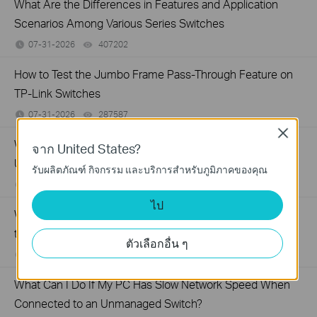
What Are the Differences in Features and Application
Scenarios Among Various Series Switches
07-31-2026
407202
views
How to Test the Jumbo Frame Pass-Through Feature on
TP-Link Switches
07-31-2026
287587
views
Close
Why Are the Ethernet LED Indicators Off on My TP-Link
จาก United States?
Unmanaged Switch?
รับผลิตภัณฑ์ กิจกรรม และบริการสำหรับภูมิภาคของคุณ
07-17-2026
415708
views
ไป
What Can I Do If My PC Is Not Working When Connected
to a TP-Link Unmanaged Switch?
ตัวเลือกอื่น ๆ
07-16-2026
317015
views
What Can I Do If My PC Has Slow Network Speed When
Connected to an Unmanaged Switch?