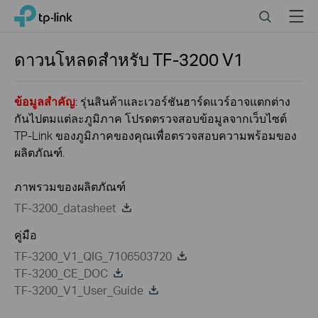
Click
Search
Menu
TP-Link, Reliably Smart
to
skip
the
ดาวนโหลดสำหรับ
TF-3200
V1
navigation
bar
ข้อมูลสำคัญ
: รุ่นสินค้าและเวอร์ชันฮาร์ดแวร์อาจแตกต่าง
กันไปตมแต่ละภูมิภาค โปรดตรวจสอบข้อมูลจากเว็บไซต์
TP-Link ของภูมิภาคของคุณเพื่อตรวจสอบความพร้อมของ
ผลิตภัณฑ์.
ภาพรวมของผลิตภัณฑ์
TF-3200_datasheet
คู่มือ
TF-3200_V1_QIG_7106503720
TF-3200_CE_DOC
TF-3200_V1_User_Guide