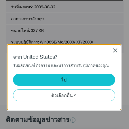
วันที่เผยแพร่:
2009-06-02
ภาษา:
ภาษาอังกฤษ
ขนาดไฟล์:
337 KB
ระบบปฎิบัติการ: Win98SE/Me/2000/ XP/2003/
Vista/Linux/Novell NetWare
Close
จาก United States?
Modifications and Bug Fixes:
รับผลิตภัณฑ์ กิจกรรม และบริการสำหรับภูมิภาคของคุณ
Read Windows 7 compatibility information here:
http://www.tp-link.com/support/w7.asp
Notes:
ไป
For TF-3200
ตัวเลือกอื่น ๆ
ติดตามข้อมูลข่าวสาร