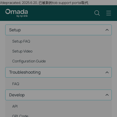
//depracated, 2025.6.20, 已被新的tob support portal取代
Setup
Setup FAQ
Setup Video
Configuration Guide
Troubleshooting
FAQ
Develop
API
GPL Code