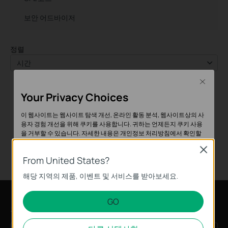
보안 어드바이저
정렬
시간
Close
Your Privacy Choices
이 웹사이트는 웹사이트 탐색 개선, 온라인 활동 분석, 웹사이트상의 사
용자 경험 개선을 위해 쿠키를 사용합니다. 귀하는 언제든지 쿠키 사용
을 거부할 수 있습니다. 자세한 내용은
개인정보 처리방침
에서 확인할
수 있습니다.
Close
From United States?
기본 쿠키
해당 지역의 제품, 이벤트 및 서비스를 받아보세요.
이 쿠키는 웹사이트가 작동하는 데 필요하며 사용자의 시스템에서 비활
성화할 수 없습니다.
GO
분석 및 마케팅 쿠키
구독
분석 쿠키는 웹사이트의 기능을 개선하고 조정하기 위해 웹사이트에서