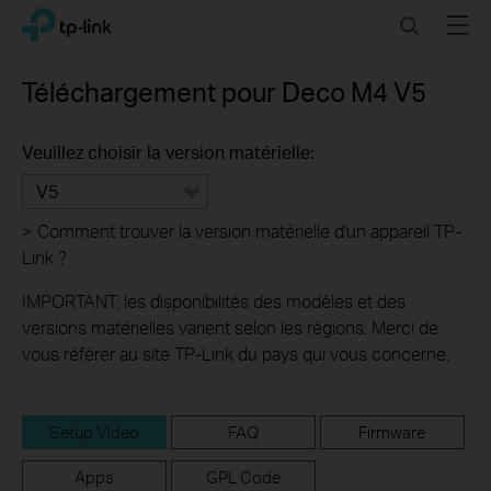
Click
Search
Menu
TP-Link, Reliably Smart
to
skip
the
Téléchargement pour
Deco M4
V5
navigation
bar
Veuillez choisir la version matérielle:
V5
>
Comment trouver la version matérielle d'un appareil TP-
Link ?
IMPORTANT: les disponibilités des modèles et des
versions matérielles varient selon les régions. Merci de
vous référer au site TP-Link du pays qui vous concerne.
Setup Video
FAQ
Firmware
Apps
GPL Code