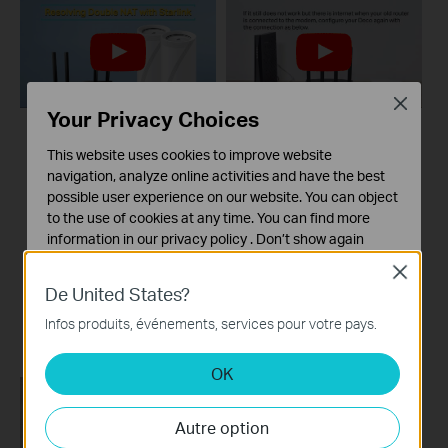
Close
Your Privacy Choices
How to Resolve
What to do if I fail to
This website uses cookies to improve website
Double NAT using
configure the main
navigation, analyze online activities and have the best
Starlink
Deco and get stuck
possible user experience on our website. You can object
on “Testing Internet
to the use of cookies at any time. You can find more
Connection”?
information in our
privacy policy
.
Don’t show again
Close
Cookies basiques
De United States?
This video provides you with solutions when you fail to configure the main Deco and get stuck on the step ” Testing Internet Connection”.
Ces cookies sont nécessaires au fonctionnement du
site Web et ne peuvent pas être désactivés dans vos
Infos produits, événements, services pour votre pays.
Plus
systèmes.
OK
Cookies d'analyse et marketing
Les cookies d'analyse nous permettent d'analyser vos
activités sur notre site Web pour améliorer et ajuster les
Autre option
fonctionnalités de notre site Web.