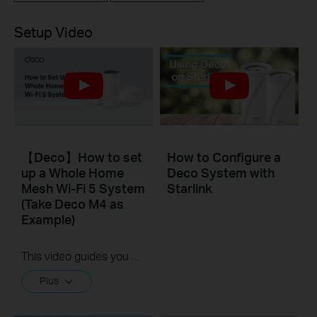
Setup Video
【Deco】How to set
How to Configure a
up a Whole Home
Deco System with
Mesh Wi-Fi 5 System
Starlink
(Take Deco M4 as
Example)
This video guides you step by step to set up a Whole Home Mesh Wi-Fi 5 System using Deco M4 as an example. The images may differ from actual products.
Plus