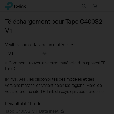
Click
Search
Online
Menu
TP-Link, Reliably Smart
to
store
skip
the
Téléchargement pour
Tapo C400S2
navigation
V1
bar
Veuillez choisir la version matérielle:
V1
>
Comment trouver la version matérielle d'un appareil TP-
Link ?
IMPORTANT: les disponibilités des modèles et des
versions matérielles varient selon les régions. Merci de
vous référer au site TP-Link du pays qui vous concerne.
Récapitulatif Produit
Tapo C400S2_V1_Datasheet