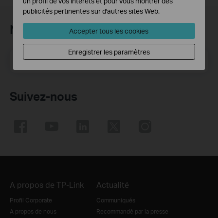
un profil de vos intérêts et pour vous montrer des
publicités pertinentes sur d'autres sites Web.
Newsletter TP-Link
Accepter tous les cookies
Enregistrer les paramètres
E-mail
S'enregistrer
Suivez-nous
A propos de TP-Link
Actualité
Profil Corporate
Communiqués
A propos de nous
Recommandé par la presse