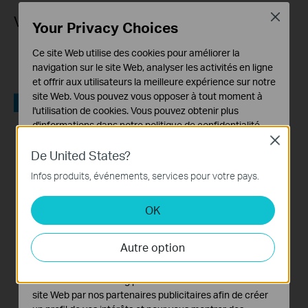
Close
Vidéo d'installation
Your Privacy Choices
Ce site Web utilise des cookies pour améliorer la
navigation sur le site Web, analyser les activités en ligne
et offrir aux utilisateurs la meilleure expérience sur notre
site Web. Vous pouvez vous opposer à tout moment à
l'utilisation de cookies. Vous pouvez obtenir plus
d'informations dans notre
politique de confidentialité
.
Close
How to Set Up Your
Cookies basiques
De United States?
Tapo Smart Wire-
Ces cookies sont nécessaires au fonctionnement du
Free Security
Infos produits, événements, services pour votre pays.
site Web et ne peuvent pas être désactivés dans vos
Camera System:
systèmes.
Tapo H200 + Tapo
OK
C400
Cookies d'analyse et marketing
Les cookies d'analyse nous permettent d'analyser vos
Autre option
activités sur notre site Web pour améliorer et ajuster les
fonctionnalités de notre site Web.
Les cookies marketing peuvent être définis via notre
site Web par nos partenaires publicitaires afin de créer