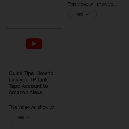
This video will show you how to link your TP-Link Tapo account to Google Assistant
Más
Quick Tips: How to
Link you TP-Link
Tapo Account to
Amazon Alexa
This Video will show you how to integrate your Tapo account to Amazon Alexa
Más