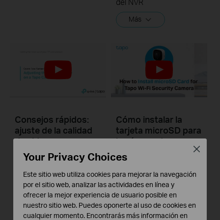
del NVR
Más
Consejos rápidos:
Cómo instalar la
ajuste de la calidad
tarjeta microSD para
de video en una
la cámara de
Close
cámara Tapo
seguridad Tapo:
Your Privacy Choices
Tapo C100/Tapo
C110/ TC60
Este sitio web utiliza cookies para mejorar la navegación
por el sitio web, analizar las actividades en línea y
Un video de la serie de
ofrecer la mejor experiencia de usuario posible en
videos de consejos
nuestro sitio web. Puedes oponerte al uso de cookies en
rápidos de TP-Link que
cualquier momento. Encontrarás más información en