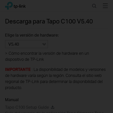
Click
Search
Menu
TP-Link, Reliably Smart
to
skip
the
Descarga para
Tapo C100
V5.40
navigation
bar
Elige la versión de hardware:
V5.40
>
Cómo encontrar la versión de hardware en un
dispositivo de TP-Link
IMPORTANTE
: La disponibilidad de modelos y versiones
de hardware varía según la región. Consulta el sitio web
regional de TP-Link para determinar la disponibilidad del
producto.
Manual
Tapo C100 Setup Guide