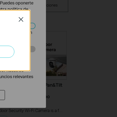
re Release
b. Puedes oponerte
Aplicaciones
ote
stra
política de
Close
n desactivarse en
eb con el fin de
por nuestros
nuncios relevantes
Mount Your Outdoor Pan&Tilt
y Wi-Fi Camera (Tapo
C40/Tapo C510W/Tapo
S)
Tapo Outdoor Security Wi-Fi Camera is a full-featured weatherproof security camera that you can access from anywhere. High resolution videos deliver crystal-clear images while smart motion detection and instant notifications make sure you never miss a thing. Moreover, the automatic siren system will trigger light and sound to frighten away unwanted visitors after the camera detects motion. Finally local storage with a microSD card provides security, convenience, and peace of mind. Day or night, rain or shine, the Tapo camera protects what you love most.