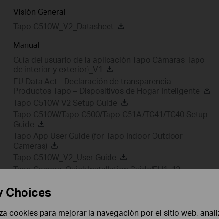
Visión General
Tapo C510W_V2_Datasheet
Manual
Guía del usuario de la aplicación Tapo Cámaras Tapo
de interior y exterior)_V1
EU Data Act - Declaración de transparencia –
Productos Tapo – Dispositivos de Hogar Inteligente
Tapo C510W V2 Setup Guide
Tapo C510W/Tapo C500/Tapo C51A/TC41/TC40 Setup
Guide
Tapo App User Guide (for Tapo Indoor Outdoor
Cameras)
Tapo C510W_V2_User Guide
Tapo Camera_Quick Installation Guide(EU1_12
Languages)
y Choices
liza cookies para mejorar la navegación por el sitio web, anali