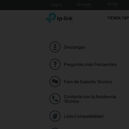
Click
to
TP-Link, Reliably Smart
skip
TIENDA TA
the
navigation
bar
Descargas
Preguntas más Frecuentes
Foro de Soporte Técnico
Contacte con la Asistencia
Técnica
Lista Compatibilidad