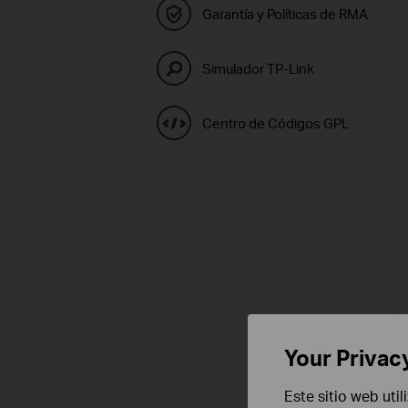
Garantía y Políticas de RMA
Simulador TP-Link
Centro de Códigos GPL
Your Privac
Este sitio web uti