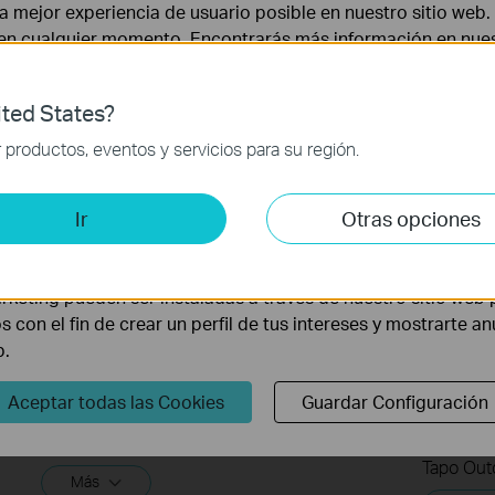
Vídeo de
Preguntas más
Firmwa
 la mejor experiencia de usuario posible en nuestro sitio we
configuración
Frecuentes
N
 en cualquier momento. Encontrarás más información en nue
Vídeo de configuración
ted States?
 necesarias para el funcionamiento del sitio web y no puede
productos, eventos y servicios para su región.
is y de Marketing
Ir
Otras opciones
lisis nos permiten analizar tus actividades en nuestro sitio w
la funcionalidad del mismo.
rketing pueden ser instaladas a través de nuestro sitio web 
os con el fin de crear un perfil de tus intereses y mostrarte a
b.
How to Set Up Your Outdoor Pan&Tilt
How to 
Security Wi-Fi Camera (Tapo
Securit
Aceptar todas las Cookies
Guardar Configuración
C500/TC40/Tapo C510W)
C500/T
C520W
Tapo Outdoor Security Wi-Fi Camera is a full-featured weatherproof security camera that you can access from anywhere. High resolution videos deliver crystal-clear images while smart motion detection and instant notifications make sure you never miss a thing. Moreover, the automatic siren system will trigger light and sound to frighten away unwanted visitors after the camera detects motion. Finally local storage with a microSD card provides security, convenience, and peace of mind. Day or night, rain or shine, the Tapo camera protects what you love most.
Más