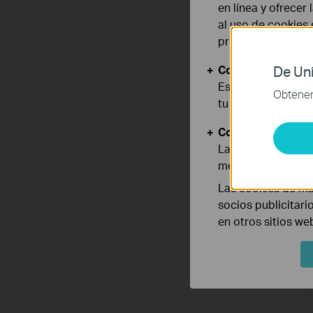
en línea y ofrecer
al uso de cookies
privacidad
.
Cookies Básicas
De Uni
Estas cookies son
Obtener 
tu sistema.
Cookies de Anális
Las cookies de aná
mejorar y adaptar 
Las cookies de ma
socios publicitari
en otros sitios we