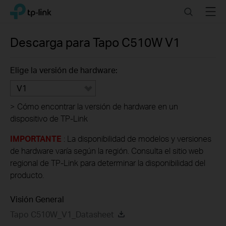
Click
Search
Menu
TP-Link, Reliably Smart
to
skip
the
Descarga para
Tapo C510W
V1
navigation
bar
Elige la versión de hardware:
V1
>
Cómo encontrar la versión de hardware en un
dispositivo de TP-Link
IMPORTANTE
: La disponibilidad de modelos y versiones
de hardware varía según la región. Consulta el sitio web
regional de TP-Link para determinar la disponibilidad del
producto.
Visión General
Tapo C510W_V1_Datasheet