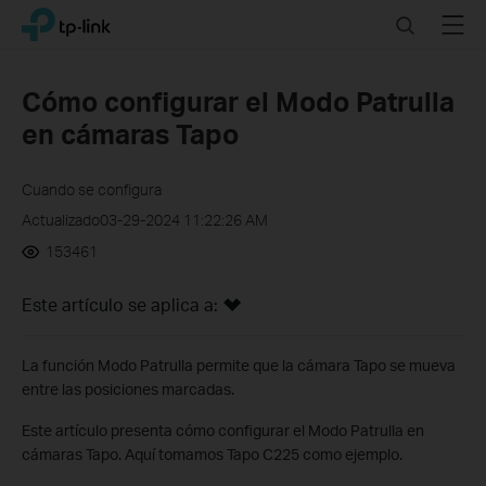
Click
Search
Menu
TP-Link, Reliably Smart
to
skip
the
Cómo configurar el Modo Patrulla
navigation
en cámaras Tapo
bar
Cuando se configura
Actualizado03-29-2024 11:22:26 AM
153461
Este artículo se aplica a:
La función Modo Patrulla permite que la cámara Tapo se mueva
entre las posiciones marcadas.
Este artículo presenta cómo configurar el Modo Patrulla en
cámaras Tapo. Aquí tomamos Tapo C225 como ejemplo.