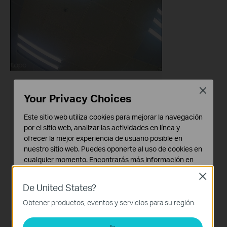
Close
Your Privacy Choices
Este sitio web utiliza cookies para mejorar la navegación
por el sitio web, analizar las actividades en línea y
ofrecer la mejor experiencia de usuario posible en
nuestro sitio web. Puedes oponerte al uso de cookies en
cualquier momento. Encontrarás más información en
nuestra
política de privacidad
.
Close
De United States?
Cookies Básicas
Estas cookies son necesarias para el funcionamiento
Obtener productos, eventos y servicios para su región.
del sitio web y no pueden desactivarse en tu sistema.