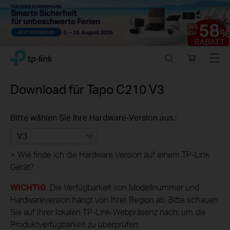
Close
Click
Search
Online
Menu
TP-Link, Reliably Smart
to
store
skip
the
Download für
Tapo C210
V3
navigation
bar
Bitte wählen Sie Ihre Hardware-Version aus.:
V3
>
Wie finde ich die Hardware Version auf einem TP-Link
Gerät?
WICHTIG
: Die Verfügbarkeit von Modellnummer und
Hardwareversion hängt von Ihrer Region ab. Bitte schauen
Sie auf Ihrer lokalen TP-Link-Webpräsenz nach, um die
Produktverfügbarkeit zu überprüfen.