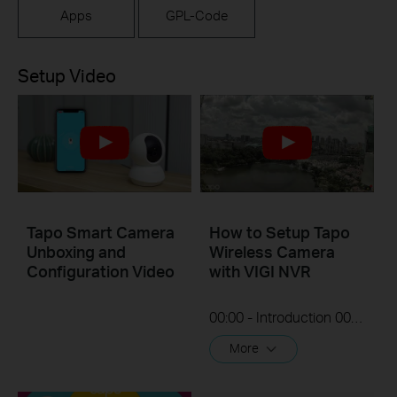
Apps
GPL-Code
Setup Video
Tapo Smart Camera
How to Setup Tapo
Unboxing and
Wireless Camera
Configuration Video
with VIGI NVR
00:00 - Introduction 00:08 - Connection Diagram 00:13 - Setting up the Tapo camera ONVIF account 00:37 - Adding the Tapo camera in the VIGI NVR 02:36 - Fix Tapo camera IP address on router 03:00 - Controlling the Tapo camera from the NVR
More