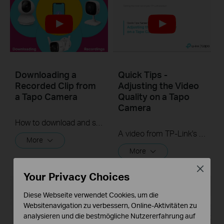
Downloading a
Quick Tips -
Recorded Clip from
Adjusting the Video
a Tapo Camera
Quality on a Tapo
Camera
How to download and save a Recorded clip on a Tapo Camera
A video from TP-Link's Quick Tips Series of videos that show you how to quickly adjust the quality of the video resolution on a Tapo Camera
More
More
Close
Your Privacy Choices
Diese Webseite verwendet Cookies, um die
Websitenavigation zu verbessern, Online-Aktivitäten zu
analysieren und die bestmögliche Nutzererfahrung auf