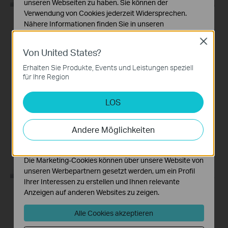
unseren Webseiten zu haben. Sie können der
Verwendung von Cookies jederzeit Widersprechen.
Nähere Informationen finden Sie in unseren
How to Mount Your
How to Install
Datenschutzhinweisen
.
Tapo Pan&Tilt Wi-Fi
microSD Card for
Close
Camera to a Wall:
Tapo Pan&Tilt Wi-Fi
Von United States?
Notwendige Cookies
Tapo C200/Tapo
Camera: Tapo
Diese Cookies sind zur Funktion der Website
Erhalten Sie Produkte, Events und Leistungen speziell
C210/ TC70
C200/Tapo C210/
erforderlich und können in Ihren Systemen nicht
für Ihre Region
TC70
deaktiviert werden.
LOS
Analyse- und Marketing-Cookies
Analyse-Cookies ermöglichen es uns, Ihre Aktivitäten
auf unserer Website zu analysieren, um die
Andere Möglichkeiten
Funktionsweise unserer Website zu verbessern und
anzupassen.
Die Marketing-Cookies können über unsere Website von
unseren Werbepartnern gesetzt werden, um ein Profil
Ihrer Interessen zu erstellen und Ihnen relevante
Anzeigen auf anderen Websites zu zeigen.
How to Reset Your
Quick Tips: How to
Tapo Pan&Tilt Wi-Fi
Link your TP-Link
Alle Cookies akzeptieren
Camera: Tapo
Tapo Account to