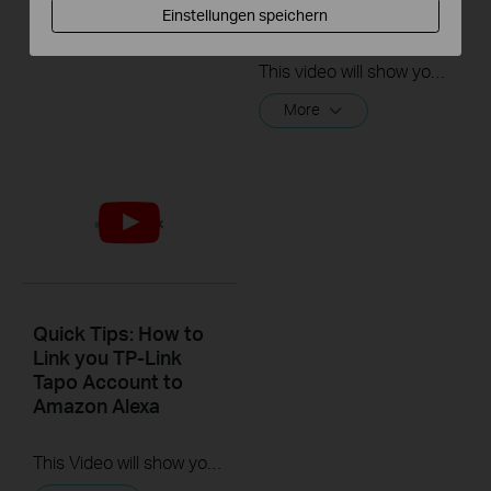
C200/Tapo C210/
Google Assistant
Einstellungen speichern
TC70
This video will show you how to link your TP-Link Tapo account to Google Assistant
More
Quick Tips: How to
Link you TP-Link
Tapo Account to
Amazon Alexa
This Video will show you how to integrate your Tapo account to Amazon Alexa