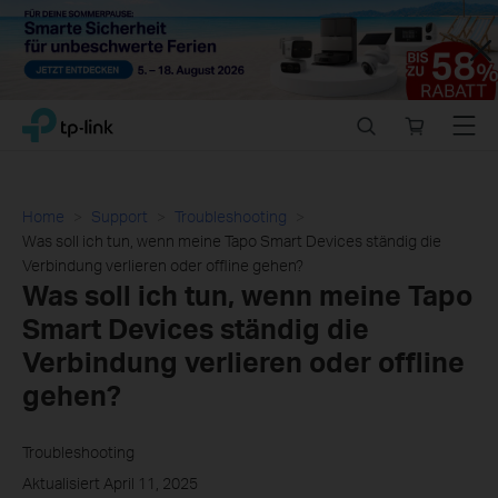
Close
Click
Search
Online
Menu
TP-Link, Reliably Smart
to
store
skip
the
navigation
Home
Support
Troubleshooting
bar
Was soll ich tun, wenn meine Tapo Smart Devices ständig die
Verbindung verlieren oder offline gehen?
Was soll ich tun, wenn meine Tapo
Smart Devices ständig die
Verbindung verlieren oder offline
gehen?
Troubleshooting
Aktualisiert April 11, 2025