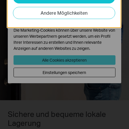
Analyse-Cookies ermöglichen es uns, Ihre Aktivitäten
Könnten Sie es bitte an
auf unserer Website zu analysieren, um die
Andere Möglichkeiten
der Tür lassen?
Funktionsweise unserer Website zu verbessern und
anzupassen.
Die Marketing-Cookies können über unsere Website von
unseren Werbepartnern gesetzt werden, um ein Profil
Hallo, ich habe hier
Ihrer Interessen zu erstellen und Ihnen relevante
eine Lieferung.
Anzeigen auf anderen Websites zu zeigen.
Alle Cookies akzeptieren
Einstellungen speichern
Sichere und bequeme lokale
Lagerung