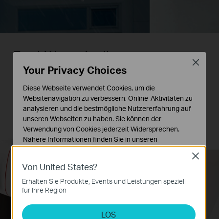
Zwei-Wege-Audio
Close
Your Privacy Choices
Mit Zwei-Wege-Audio immer vor Ort sein.
Diese Webseite verwendet Cookies, um die
Kommunizieren Sie mit einem Zusteller, damit Sie
Websitenavigation zu verbessern, Online-Aktivitäten zu
es bequem haben.
analysieren und die bestmögliche Nutzererfahrung auf
unseren Webseiten zu haben. Sie können der
Verwendung von Cookies jederzeit Widersprechen.
Nähere Informationen finden Sie in unseren
Datenschutzhinweisen
.
Close
Von United States?
Notwendige Cookies
Diese Cookies sind zur Funktion der Website
Erhalten Sie Produkte, Events und Leistungen speziell
erforderlich und können in Ihren Systemen nicht
für Ihre Region
deaktiviert werden.
LOS
Analyse- und Marketing-Cookies