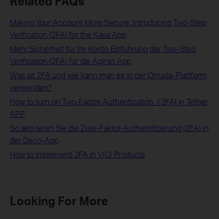
Related FAQs
Making Your Account More Secure: Introducing Two-Step
Verification (2FA) for the Kasa App
Mehr Sicherheit für Ihr Konto Einführung der Two-Step
Verification (2FA) für die Aginet App
Was ist 2FA und wie kann man es in der Omada-Plattform
verwenden?
How to turn on Two-Factor Authentication（2FA) in Tether
APP
So aktivieren Sie die Zwei-Faktor-Authentifizierung (2FA) in
der Deco-App
How to implement 2FA in VIGI Products
Looking For More