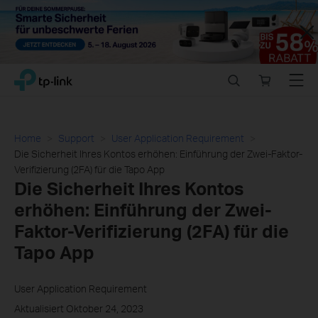
Close
Click
Search
Online
Menu
TP-Link, Reliably Smart
to
store
skip
the
navigation
Home
Support
User Application Requirement
bar
Die Sicherheit Ihres Kontos erhöhen: Einführung der Zwei-Faktor-
Verifizierung (2FA) für die Tapo App
Die Sicherheit Ihres Kontos
erhöhen: Einführung der Zwei-
Faktor-Verifizierung (2FA) für die
Tapo App
User Application Requirement
Aktualisiert Oktober 24, 2023