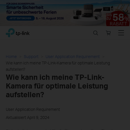
Close
Click
Search
Online
Menu
TP-Link, Reliably Smart
to
store
skip
the
navigation
Home
Support
User Application Requirement
bar
Wie kann ich meine TP-Link-Kamera für optimale Leistung
aufstellen?
Wie kann ich meine TP-Link-
Kamera für optimale Leistung
aufstellen?
User Application Requirement
Aktualisiert April 9, 2024