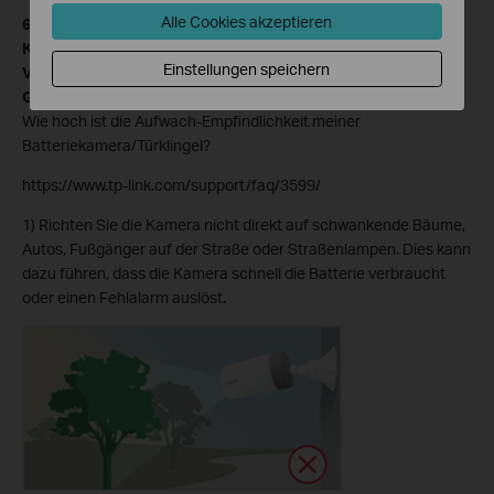
Alle Cookies akzeptieren
6. Um die Lebensdauer der Batterie zu verlängern und die
Kameraleistung zu optimieren, haben wir die folgenden
Einstellungen speichern
Vorschläge für die Platzierung einer Batteriekamera auf der
Grundlage ihres Funktionsmechanismus.
Wie hoch ist die Aufwach-Empfindlichkeit meiner
Batteriekamera/Türklingel?
https://www.tp-link.com/support/faq/3599/
1) Richten Sie die Kamera nicht direkt auf schwankende Bäume,
Autos, Fußgänger auf der Straße oder Straßenlampen. Dies kann
dazu führen, dass die Kamera schnell die Batterie verbraucht
oder einen Fehlalarm auslöst.