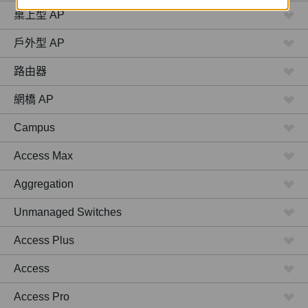
桌上型 AP
戶外型 AP
路由器
網橋 AP
Campus
Access Max
Aggregation
Unmanaged Switches
Access Plus
Access
Access Pro