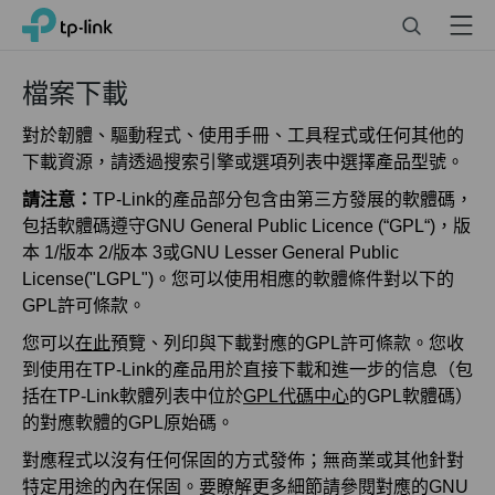
Click
Search
Menu
TP-Link, Reliably Smart
to
skip
the
檔案下載
navigation
bar
對於韌體、驅動程式、使用手冊、工具程式或任何其他的
下載資源，請透過搜索引擎或選項列表中選擇產品型號。
請注意：
TP-Link的產品部分包含由第三方發展的軟體碼，
包括軟體碼遵守GNU General Public Licence (“GPL“)，版
本 1/版本 2/版本 3或GNU Lesser General Public
License("LGPL")。您可以使用相應的軟體條件對以下的
GPL許可條款。
您可以
在此
預覽、列印與下載對應的GPL許可條款。您收
到使用在TP-Link的產品用於直接下載和進一步的信息（包
括在TP-Link軟體列表中位於
GPL代碼中心
的GPL軟體碼）
的對應軟體的GPL原始碼。
對應程式以沒有任何保固的方式發佈；無商業或其他針對
特定用途的內在保固。要瞭解更多細節請參閱對應的GNU