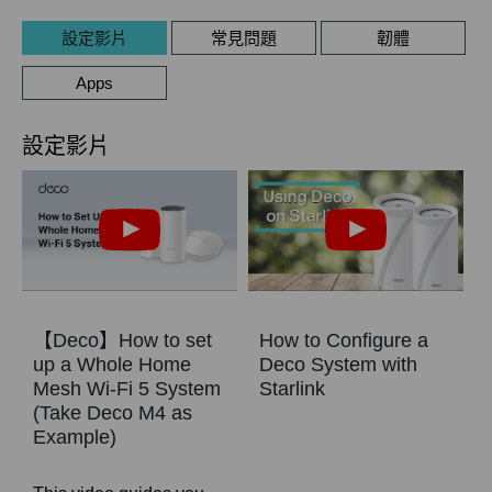
設定影片
常見問題
韌體
Apps
設定影片
【Deco】How to set
How to Configure a
up a Whole Home
Deco System with
Mesh Wi-Fi 5 System
Starlink
(Take Deco M4 as
Example)