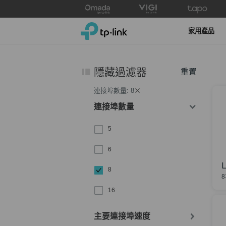
Click
to
TP-Link, Reliably Smart
skip
家用產品
the
navigation
bar
隱藏過濾器
重置
連接埠數量: 8
連接埠數量
5
6
8
8
16
主要連接埠速度