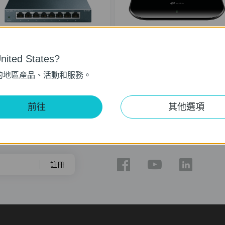
TL-SG108
TL-SG1008D
ited States?
 埠 Gigabit 桌上型交換器
8埠 Gigabit 桌上型交換器
的地區產品、活動和服務。
前往
其他選項
關注我們
註冊