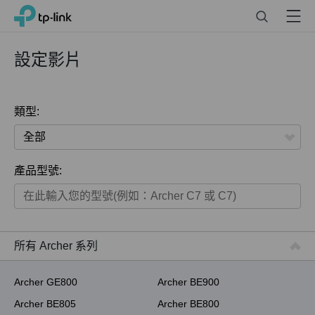
Click
Search
Menu
TP-Link, Reliably Smart
to
skip
the
設定影片
navigation
bar
類型:
全部
產品型號:
家用產品
智慧家庭系列
商用產品
所有 Archer 系列
ISP用產品
Archer GE800
Archer BE900
Archer BE805
Archer BE800