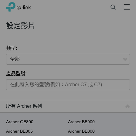
Click
Search
Menu
TP-Link, Reliably Smart
to
skip
the
設定影片
navigation
bar
類型:
全部
產品型號:
家用產品
智慧家庭系列
商用產品
所有 Archer 系列
ISP用產品
Archer GE800
Archer BE900
Archer BE805
Archer BE800