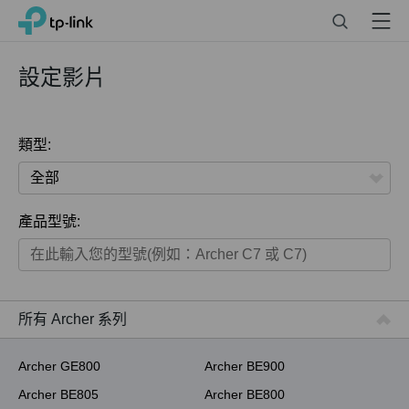
Click
Search
Menu
TP-Link, Reliably Smart
to
skip
the
設定影片
navigation
bar
類型:
全部
產品型號:
家用產品
智慧家庭系列
商用產品
所有 Archer 系列
ISP用產品
Archer GE800
Archer BE900
Archer BE805
Archer BE800