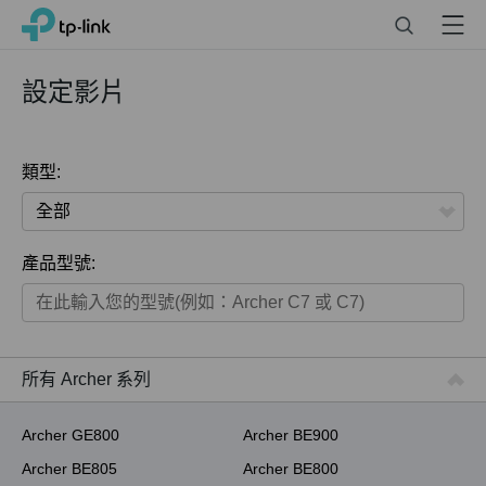
Click
Search
Menu
TP-Link, Reliably Smart
to
skip
the
設定影片
navigation
bar
類型:
全部
產品型號:
家用產品
智慧家庭系列
商用產品
所有 Archer 系列
ISP用產品
Archer GE800
Archer BE900
Archer BE805
Archer BE800