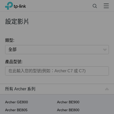
Click
Search
Menu
TP-Link, Reliably Smart
to
skip
the
設定影片
navigation
bar
類型:
全部
產品型號:
家用產品
智慧家庭系列
商用產品
所有 Archer 系列
ISP用產品
Archer GE800
Archer BE900
Archer BE805
Archer BE800