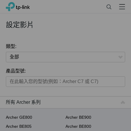
Click
Search
Menu
TP-Link, Reliably Smart
to
skip
the
設定影片
navigation
bar
類型:
全部
產品型號:
家用產品
智慧家庭系列
商用產品
所有 Archer 系列
ISP用產品
Archer GE800
Archer BE900
Archer BE805
Archer BE800