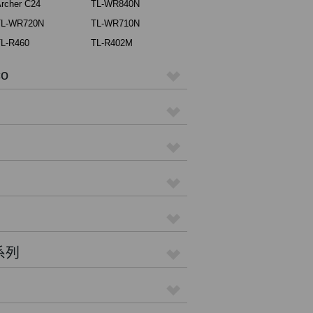
rcher C24
TL-WR840N
TL-WR720N
TL-WR710N
L-R460
TL-R402M
o
 系列