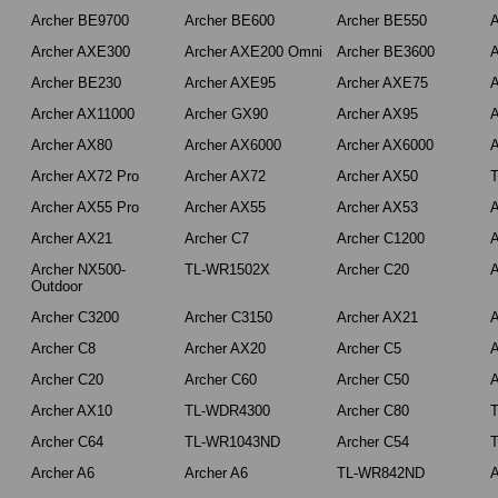
Archer BE9700
Archer BE600
Archer BE550
A
Archer AXE300
Archer AXE200 Omni
Archer BE3600
A
Archer BE230
Archer AXE95
Archer AXE75
A
Archer AX11000
Archer GX90
Archer AX95
A
Archer AX80
Archer AX6000
Archer AX6000
A
Archer AX72 Pro
Archer AX72
Archer AX50
Archer AX55 Pro
Archer AX55
Archer AX53
A
Archer AX21
Archer C7
Archer C1200
A
Archer NX500-
TL-WR1502X
Archer C20
A
Outdoor
Archer C3200
Archer C3150
Archer AX21
A
Archer C8
Archer AX20
Archer C5
A
Archer C20
Archer C60
Archer C50
A
Archer AX10
TL-WDR4300
Archer C80
Archer C64
TL-WR1043ND
Archer C54
Archer A6
Archer A6
TL-WR842ND
A