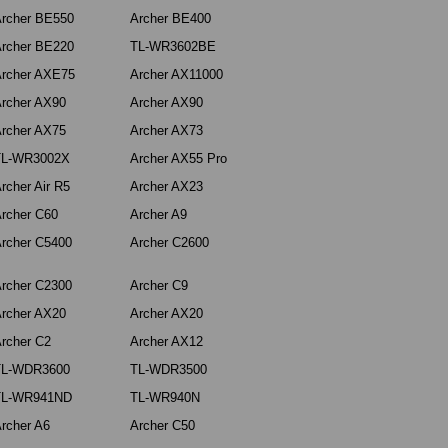
rcher BE550
Archer BE400
rcher BE220
TL-WR3602BE
rcher AXE75
Archer AX11000
rcher AX90
Archer AX90
rcher AX75
Archer AX73
TL-WR3002X
Archer AX55 Pro
rcher Air R5
Archer AX23
rcher C60
Archer A9
rcher C5400
Archer C2600
rcher C2300
Archer C9
rcher AX20
Archer AX20
rcher C2
Archer AX12
TL-WDR3600
TL-WDR3500
TL-WR941ND
TL-WR940N
rcher A6
Archer C50