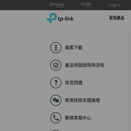
Click
to
TP-Link, Reliably Smart
skip
家用產品
the
navigation
bar
檔案下載
產品保固說明與流程
常見問題
商用技術支援論壇
聯絡客服中心