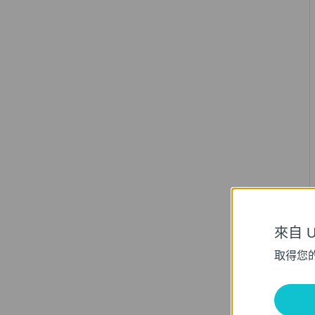
來自 Un
取得您