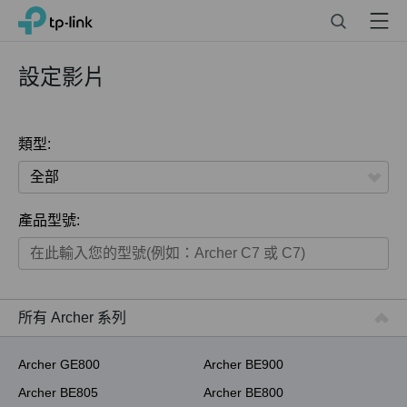
Click
Search
Menu
TP-Link, Reliably Smart
to
skip
the
設定影片
navigation
bar
類型:
全部
產品型號:
家用產品
智慧家庭系列
商用產品
所有 Archer 系列
ISP用產品
Archer GE800
Archer BE900
Archer BE805
Archer BE800