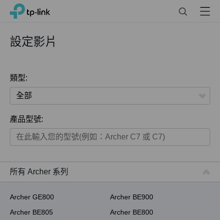
Click
Search
Menu
TP-Link, Reliably Smart
to
skip
the
設定影片
navigation
bar
類型:
全部
產品型號:
家用產品
智慧家庭系列
商用產品
所有 Archer 系列
ISP用產品
Archer GE800
Archer BE900
Archer BE805
Archer BE800