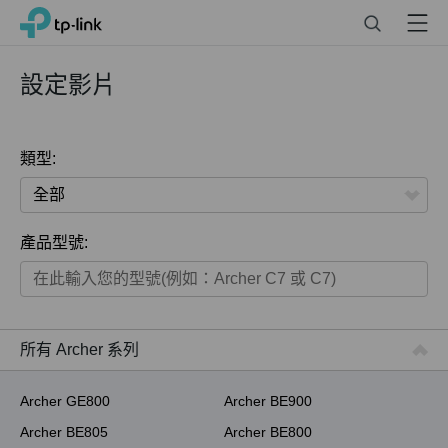
Click
Search
Menu
TP-Link, Reliably Smart
to
skip
the
設定影片
navigation
bar
類型:
全部
產品型號:
家用產品
智慧家庭系列
商用產品
所有 Archer 系列
ISP用產品
Archer GE800
Archer BE900
Archer BE805
Archer BE800