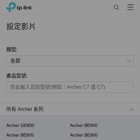
Click
Search
Menu
TP-Link, Reliably Smart
to
skip
the
設定影片
navigation
bar
類型:
全部
產品型號:
家用產品
智慧家庭系列
商用產品
所有 Archer 系列
ISP用產品
Archer GE800
Archer BE900
Archer BE805
Archer BE800