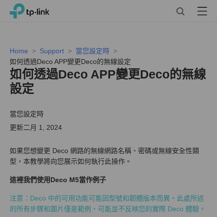
Click
Search
Menu
TP-Link, Reliably Smart
to
skip
the
navigation
Home
Support
當您設定時
bar
如何透過Deco APP變更Deco的無線設定
如何透過Deco APP變更Deco的無線
設定
當您設定時
更新二月 1, 2024
如果您想變更 Deco 網路的無線網路名稱、密碼或無線安全性類
型，本教學將向您展示如何執行此操作。
這裡我們使用Deco M5當作例子
注意：Deco 中的可用功能可能因型號和韌體版本而異。此處所述
的所有步驟和圖片僅是範例，可能並不反映您的實際 Deco 體驗。