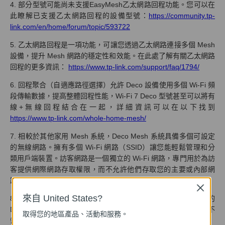
4. 部分型號可能尚未支援EasyMesh乙太網路回程功能。您可以在
此瞭解已支援乙太網路回程的設備型號：
https://community.tp-
link.com/en/home/forum/topic/593722
5. 乙太網路回程是一項功能，可讓您透過乙太網路連接多個 Mesh
設備，提升 Mesh 網路的穩定性和效能。在此處了解有關乙太網路
回程的更多資訊：
https://www.tp-link.com/support/faq/1794/
6. 回程聚合（自適應路徑選擇）允許 Deco 設備使用多個 Wi-Fi 頻
段傳輸數據，提高整體回程性能，Wi-Fi 7 Deco 型號甚至可以將有
線+無線回程結合在一起，詳細資訊可以在以下找到
https://www.tp-link.com/whole-home-mesh/
7. 相較於其他家用 Mesh 系統，Deco Mesh 系統具備多個可設定
的無線網路。擁有多個 Wi-Fi 網路（SSID）讓您能輕鬆管理和分
類用戶端裝置。訪客網路是一個獨立的 Wi-Fi 網路，專門用於為訪
客提供網際網路存取權限，而不允許他們存取您的主要或內部網
路。IoT 網路則是專門設計用於連接和管理 IoT 設備。
Close
來自 United States?
8. 預設設定讓安裝變得更加簡單，以 Deco 為例，只要主要的
Deco 設定正確，你只需要開啟其餘的衛星設備電源，它們可在不
取得您的地區產品、活動和服務。
需手動設定的情況下自動加入 Mesh 網路。