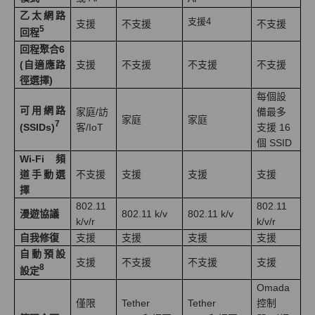
乙太網路
支援4
支援
不支援
不支援
5
回程
回程聚合6
(自適應路
支援
不支援
不支援
不支援
徑選擇)
每個設
可用網路
家庭/訪
備最多
家庭
家庭
7
客/IoT
支援 16
(SSIDs)
個 SSID
Wi-Fi 頻
道手動選
不支援
支援
支援
支援
擇
802.11
802.11
漫遊協議
802.11 k/v
802.11 k/v
k/v/r
k/v/r
自我修復
支援
支援
支援
支援
自動預設
支援
不支援
不支援
支援
8
設定
Omada
僅限
Tether
Tether
控制