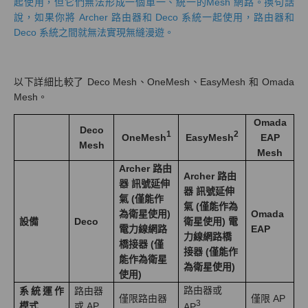
起使用，但它們無法形成一個單一、統一的Mesh 網路。換句話
說，如果你將 Archer 路由器和 Deco 系統一起使用，路由器和
Deco 系統之間就無法實現無縫漫遊。
以下詳細比較了 Deco Mesh、OneMesh、EasyMesh 和 Omada
Mesh。
Omada
Deco
1
2
EAP
OneMesh
EasyMesh
Mesh
Mesh
Archer 路由
Archer 路由
器 訊號延伸
器 訊號延伸
氣 (僅能作
氣 (僅能作為
為衛星使用)
Omada
設備
Deco
衛星使用) 電
電力線網路
EAP
力線網路橋
橋接器 (僅
接器 (僅能作
能作為衛星
為衛星使用)
使用)
路由器或
系統運作
路由器
僅限路由器
僅限 AP
3
模式
或 AP
AP