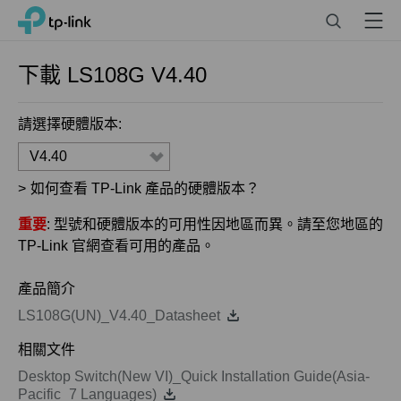
Click
Search
Menu
TP-Link, Reliably Smart
to
skip
the
下載
LS108G
V4.40
navigation
bar
請選擇硬體版本:
V4.40
>
如何查看 TP-Link 產品的硬體版本？
重要
: 型號和硬體版本的可用性因地區而異。請至您地區的
TP-Link 官網查看可用的產品。
產品簡介
LS108G(UN)_V4.40_Datasheet
相關文件
Desktop Switch(New VI)_Quick Installation Guide(Asia-
Pacific_7 Languages)