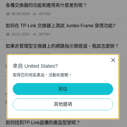
各種交換器的功能和應用有什麼差別呢？
06-06-2018
407202
views
如何在 TP-Link 交換器上測試 Jumbo Frame 穿透功能?
10-21-2024
287587
views
如果非管理型交換器上的網路指示燈熄滅，我該怎麼辦？
06-08-2018
415708
views
Close
來自 United States?
如果我的電腦在透過網路線連接到非管理型交換器時無法
正常使用，我該怎麼辦？
取得您的地區產品、活動和服務。
05-22-2018
317015
views
前往
如果電腦連接到非管理型交換器時網路速度很慢，該怎麼
辦？
其他選項
06-08-2018
359119
views
如何找到TP-Link設備的產品型號呢？