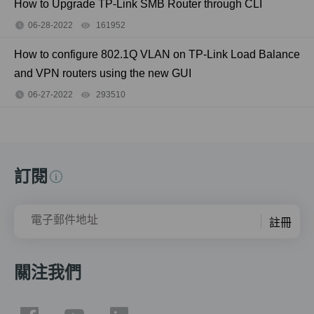
How to Upgrade TP-Link SMB Router through CLI
06-28-2022
161952
views
How to configure 802.1Q VLAN on TP-Link Load Balance
and VPN routers using the new GUI
06-27-2022
293510
views
訂閱
電子郵件地址
註冊
關注我們