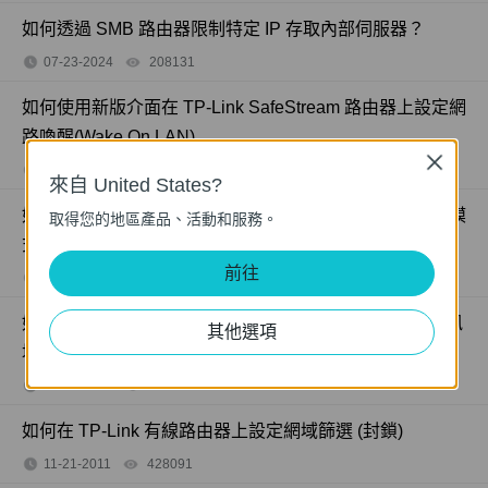
如何透過 SMB 路由器限制特定 IP 存取內部伺服器？
07-23-2024
208131
views
如何使用新版介面在 TP-Link SafeStream 路由器上設定網
路喚醒(Wake On LAN)
Close
08-18-2022
327202
views
來自 United States?
如何在透過 Omada 路由器上設定 MAC 過濾（獨立管理模
取得您的地區產品、活動和服務。
式）
前往
11-06-2024
123663
views
如何透過 Omada 路由器上設定 NAT Virtual Server（通訊
其他選項
埠轉發）功能（獨立管理模式）
03-28-2025
276697
views
如何在 TP-Link 有線路由器上設定網域篩選 (封鎖)
11-21-2011
428091
views