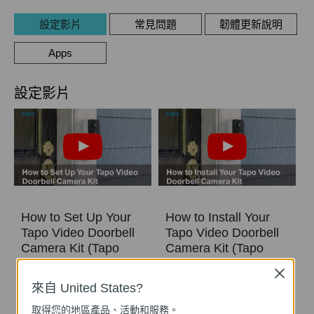
設定影片
常見問題
韌體更新說明
Apps
設定影片
How to Set Up Your
How to Install Your
Tapo Video Doorbell
Tapo Video Doorbell
Camera Kit (Tapo
Camera Kit (Tapo
D230S1)
D230S1)
Close
來自 United States?
With Tapo Video Doorbell Camera Kit, you always know what happens in front of your door through the Tapo app. The starlight sensor and 2K 5MP resolution help the doorbell captures all the fine details even in low-light environments.
With Tapo Video Doorbell Camera Kit, you always know what happens in front of your door through the Tapo app. The starlight sensor and 2K 5MP resolution help the doorbell captures all the fine details even in low-light environments.
取得您的地區產品、活動和服務。