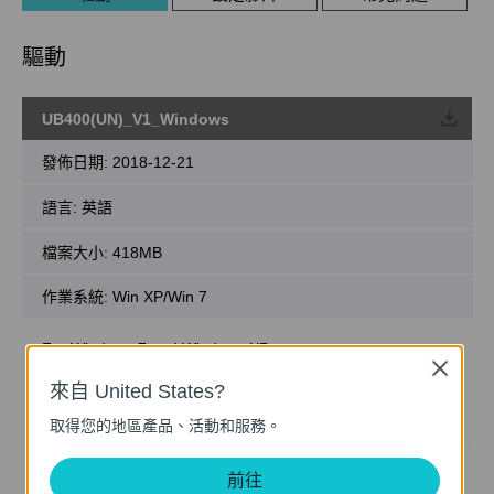
驅動
UB400(UN)_V1_Windows
載
發佈日期:
2018-12-21
語言:
英語
檔案大小:
418MB
作業系統: Win XP/Win 7
For Windows 7 and Windows XP
Note:
Close
1. For Windows 8/8.1/10/11, UB400 supports plug and
來自 United States?
play.
取得您的地區產品、活動和服務。
2. UB400 is only compatible with Windows OS.
前往