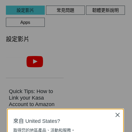
設定影片
常見問題
韌體更新說明
Apps
設定影片
Quick Tips: How to
Link your Kasa
Account to Amazon
Alexa
Close
來自 United States?
This video will show you how to how to link your Kasa Account to Google Assistant for voice control.
取得您的地區產品、活動和服務。