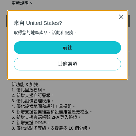
更新說明 >
Close
VIGI VMS_1.7.24_32bits
來自 United States?
載
取得您的地區產品、活動和服務。
發佈日期:
2024-11-28
語言:
多語言
前往
檔案大小:
467.56 MB
其他選項
作業系統: Windows 7/10/11/Server 2008 32bits
新功能 & 加強 :
1. 優化回放模組。
2. 新增支援自訂警報。
3. 優化設備管理模組。
4. 優化設備地圖和設計工具模組。
5. 新增支援設備維護和設備維護歷史模組。
6. 新增支援雲端帳號 2FA 登入驗證。
7. 新增支援 DDNS。
8. 優化站點多等級，支援最多 10 個分級。