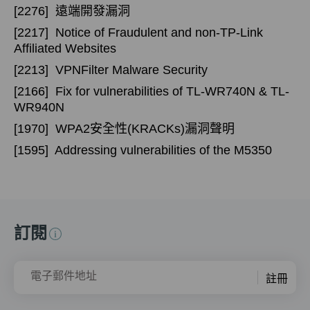
[2276]
遠端開發漏洞
[2217]
Notice of Fraudulent and non-TP-Link
Affiliated Websites
[2213]
VPNFilter Malware Security
[2166]
Fix for vulnerabilities of TL-WR740N & TL-
WR940N
[1970]
WPA2安全性(KRACKs)漏洞聲明
[1595]
Addressing vulnerabilities of the M5350
訂閱
電子郵件地址
註冊