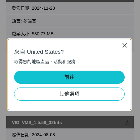
發佈日期:
2024-11-28
語言:
多語言
檔案大小:
530.77 MB
Close
作業系統: Windows 7/10/11/Server 2008 64bits
來自 United States?
新功能 & 加強 :
取得您的地區產品、活動和服務。
1. 優化回放模組。
2. 新增支援自訂警報。
前往
3. 優化設備管理模組。
4. 優化設備地圖和設計工具模組。
5. 新增支援設備維護和設備維護歷史模組。
其他選項
6. 新增支援雲端帳號 2FA 登入驗證。
7. 新增支援 DDNS。
8. 優化站點多等級，支援最多 10 個分級。
VIGI VMS_1.5.56_32bits
載
發佈日期:
2024-08-08