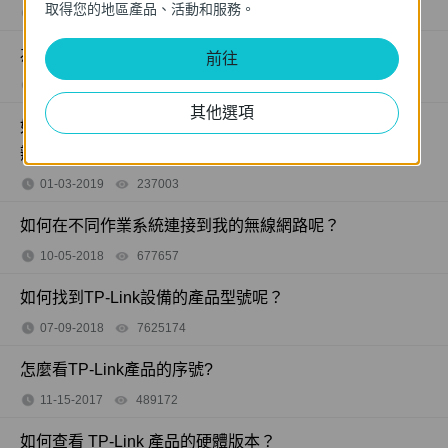
取得您的地區產品、活動和服務。
02-20-2020
218802
views
為什麼無法成功進入tplinkwifi.net頁面？
前往
03-14-2019
16289804
views
其他選項
如果無法透過 TP-Link App 遠端管理 TP-Link 路由器怎麼
辦？
01-03-2019
237003
views
如何在不同作業系統連接到我的無線網路呢？
10-05-2018
677657
views
如何找到TP-Link設備的產品型號呢？
07-09-2018
7625174
views
怎麼看TP-Link產品的序號?
11-15-2017
489172
views
如何查看 TP-Link 產品的硬體版本？