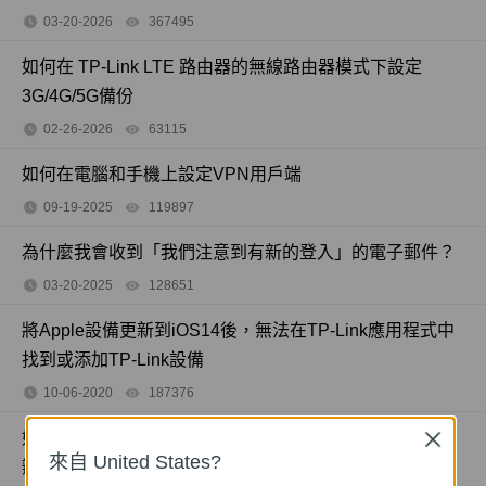
03-20-2026
367495
views
如何在 TP-Link LTE 路由器的無線路由器模式下設定
3G/4G/5G備份
02-26-2026
63115
views
如何在電腦和手機上設定VPN用戶端
09-19-2025
119897
views
為什麼我會收到「我們注意到有新的登入」的電子郵件？
03-20-2025
128651
views
將Apple設備更新到iOS14後，無法在TP-Link應用程式中
找到或添加TP-Link設備
10-06-2020
187376
views
如果僅特定設備不能與TP-Link無線產品一起使用該怎麼
Close
來自 United States?
辦？