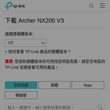
Click
Search
Menu
TP-Link, Reliably Smart
to
skip
the
下載
Archer NX200
V3
navigation
bar
請選擇硬體版本:
V3
>
如何查看 TP-Link 產品的硬體版本？
重要
: 型號和硬體版本的可用性因地區而異。請至您地區的
TP-Link 官網查看可用的產品。
常見問題
韌體
Apps
模擬器