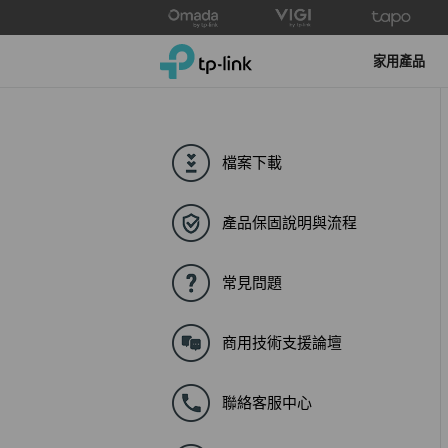
Click
to
TP-Link, Reliably Smart
skip
家用產品
the
navigation
bar
檔案下載
產品保固說明與流程
常見問題
商用技術支援論壇
聯絡客服中心