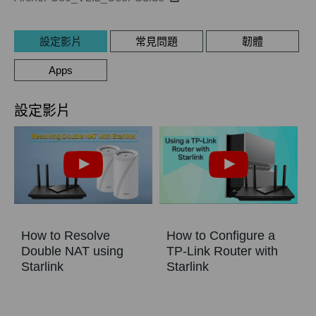
設定影片
常見問題
韌體
Apps
設定影片
How to Resolve
How to Configure a
Double NAT using
TP-Link Router with
Starlink
Starlink