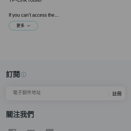
If you can’t access the internet using a cable modem and TP-Link router, follow this video step by step to solve your problem.
更多
訂閱
電子郵件地址
註冊
關注我們