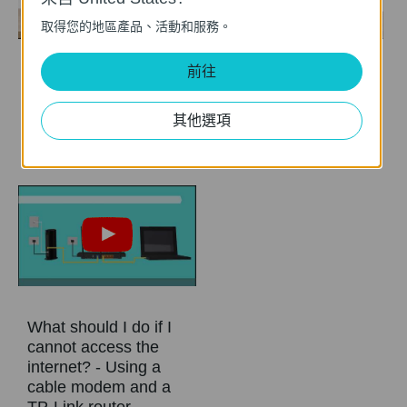
取得您的地區產品、活動和服務。
前往
C80 設定影片
How to Set up a
Wireless Router
(Archer C80, etc.)
其他選項
What should I do if I
cannot access the
internet? - Using a
cable modem and a
TP-Link router