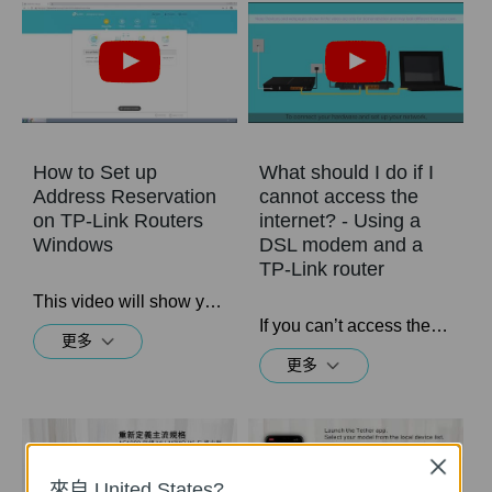
How to Set up
What should I do if I
Address Reservation
cannot access the
on TP-Link Routers
internet? - Using a
Windows
DSL modem and a
TP-Link router
This video will show you how to set up Address Reservation on TP-Link routers.
If you can’t access the internet using a DSL modem and TP-Link router, this video can help you solve the problem.
更多
更多
Close
來自 United States?