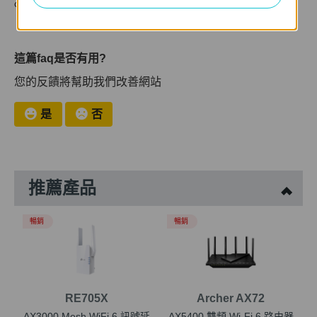
c. 詳細描述現在問題，如果可以的話提供一些設定畫面截圖。
這篇faq是否有用?
您的反饋將幫助我們改善網站
是
否
推薦產品
暢銷
暢銷
RE705X
Archer AX72
AX3000 Mesh WiFi 6 訊號延
AX5400 雙頻 Wi-Fi 6 路由器