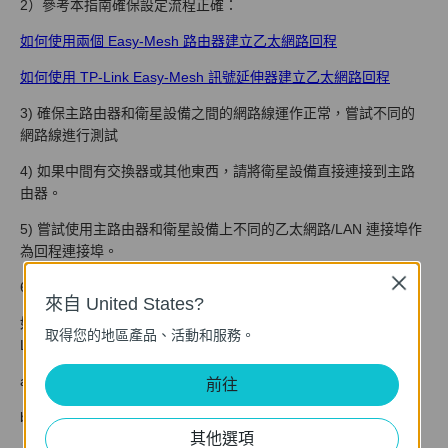
2）參考本指南確保設定流程正確：
如何使用兩個 Easy-Mesh 路由器建立乙太網路回程
如何使用 TP-Link Easy-Mesh 訊號延伸器建立乙太網路回程
3) 確保主路由器和衛星設備之間的網路線運作正常，嘗試不同的
網路線進行測試
4) 如果中間有交換器或其他東西，請將衛星設備直接連接到主路
由器。
5) 嘗試使用主路由器和衛星設備上不同的乙太網路/LAN 連接埠作
為回程連接埠。
Close
6) 重置衛星設備並重複Easy-Mesh 設定流程。
來自 United States?
如果上述故障排除步驟無法解決這兩種情況的問題，請聯絡 TP-
取得您的地區產品、活動和服務。
Link 支援並提供以下資訊以進一步排除故障：
a. 主路由器和衛星設備的型號、硬體和韌體版本。
前往
b. 整個網路的詳細架構。
其他選項